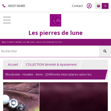
0603106485
Contact
0
Les pierres de lune
Bijoux en pierres naturelles, aux mille vertus - Laissez vous tenter par vos sens
Accueil
COLLECTION Sérénité & Apaisement
Rhodonite - Howlite - 6mm - (Différents intercalaires selon les
bracelets)