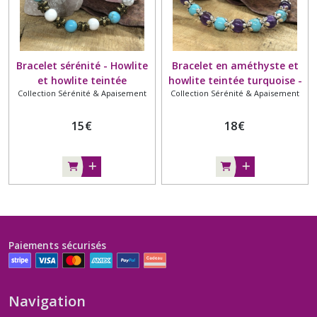
Bracelet sérénité - Howlite
Bracelet en améthyste et
et howlite teintée
howlite teintée turquoise -
Collection Sérénité & Apaisement
Collection Sérénité & Apaisement
turquoise - 6mm - Fleur
Barcelet en perles
couleur bronze
naturelles - 6mm - Entoure
15
€
perle fleur couleur argent
18
€
Paiements sécurisés
Navigation