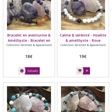
Bracelet en aventurine &
Calme & sérénité - Howlite
Améthyste - Bracelet en
& améthyste - Roue
Collection Sérénité & Apaisement
Collection Sérénité & Apaisement
perles naturelles - 6mm -
hématite - 6mm
Intercalaire fleur bronze
(non représentée sur la
18
€
19
€
photo)
Détails