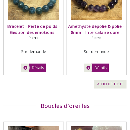
Bracelet - Perte de poids -
Améthyste dépolie & polie -
Gestion des émotions -
8mm - Intercalaire doré -
Pierre
Pierre
Apatite - Grade A - 8mm
Différents tons
d'améthyste dépolie (voir
photos)
Sur demande
Sur demande
Détails
Détails
AFFICHER TOUT
Boucles d'oreilles