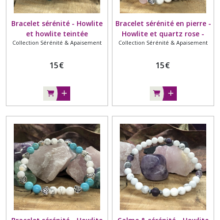
Bracelet sérénité - Howlite
Bracelet sérénité en pierre -
et howlite teintée
Howlite et quartz rose -
Collection Sérénité & Apaisement
Collection Sérénité & Apaisement
turquoise - 6mm - Fleur
6mm - Cœur couleur
couleur bronze
argenté
15
€
15
€