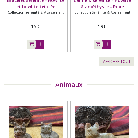
Bracelet sérénité - Howlite
Calme & sérénité - Howlite
et howlite teintée
& améthyste - Roue
Collection Sérénité & Apaisement
Collection Sérénité & Apaisement
turquoise - 6mm - Cœur
hématite - 6mm
couleur argenté
15
€
19
€
AFFICHER TOUT
Animaux