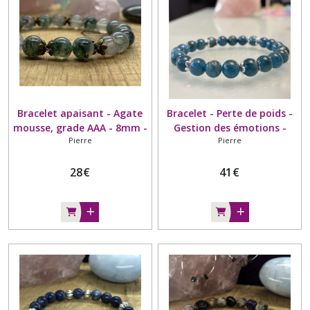
Bracelet apaisant - Agate
Bracelet - Perte de poids -
mousse, grade AAA - 8mm -
Gestion des émotions -
Pierre
Pierre
Entoure perle bronze
Apatite de Madagascar-
Grade AA- 8mm
28
€
41
€