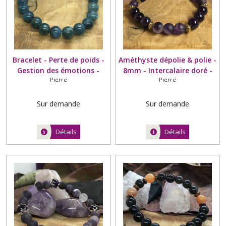
Bracelet - Perte de poids -
Améthyste dépolie & polie -
Gestion des émotions -
8mm - Intercalaire doré -
Pierre
Pierre
Apatite - Grade A - 8mm
Différents tons
d'améthyste dépolie (voir
photos)
Sur demande
Sur demande
Détails
Détails