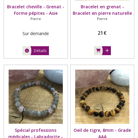
Bracelet cheville - Grenat -
Bracelet en grenat -
Forme pépites - Asie
Bracelet en pierre naturelle
Pierre
Pierre
- Grade AA - Forme nuggets
- Asie - Avec fermoir et
chaînette
21
€
Sur demande
Détails
Spécial professions
Oeil de tigre, 8mm - Grade
médicales - Labradorite -
AAA