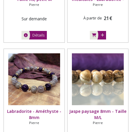
Pierre
Pierre
Quartz rose - Différents
tons de la labradorite et
différentes tailles de perle
21
€
À partir de
Sur demande
Détails
Labradorite - Améthyste -
Jaspe paysage 8mm - Taille
8mm
M/L
Pierre
Pierre