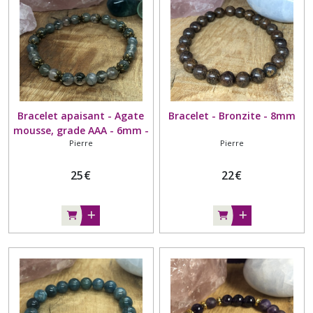
les
résultats
Bracelet apaisant - Agate
Bracelet - Bronzite - 8mm
mousse, grade AAA - 6mm -
Pierre
Pierre
Entoure perle bronze
25
€
22
€