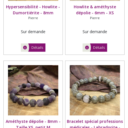
Hypersensibilité - Howlite -
Howlite & améthyste
Dumortiérite - 8mm
dépolie - 6mm - XS
Pierre
Pierre
Sur demande
Sur demande
Détails
Détails
Améthyste dépolie - 8mm -
Bracelet spécial professions
Taille XS, petit M
médicales - Labradorite -