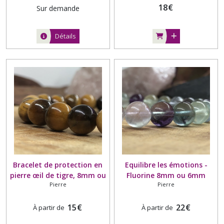
18
€
Sur demande
Détails
Bracelet de protection en
Equilibre les émotions -
pierre œil de tigre, 8mm ou
Fluorine 8mm ou 6mm
Pierre
Pierre
10mm
15
€
22
€
À partir de
À partir de