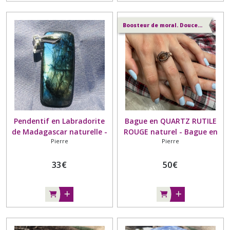
Boosteur de moral. Douceur, compassion, tolérance, amour.
Pendentif en Labradorite
Bague en QUARTZ RUTILE
de Madagascar naturelle -
ROUGE naturel - Bague en
Pierre
Pierre
Pendentif en pierre
pierre naturelle & Cuivre -
naturelle - Spécial
En taille 55
professions médicales
33
€
50
€