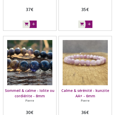
argenté
argenté
37
€
35
€
Sommeil & calme - Iolite ou
Calme & sérénité - kunzite
cordiérite - 8mm
AA+ - 6mm
Pierre
Pierre
30
€
36
€