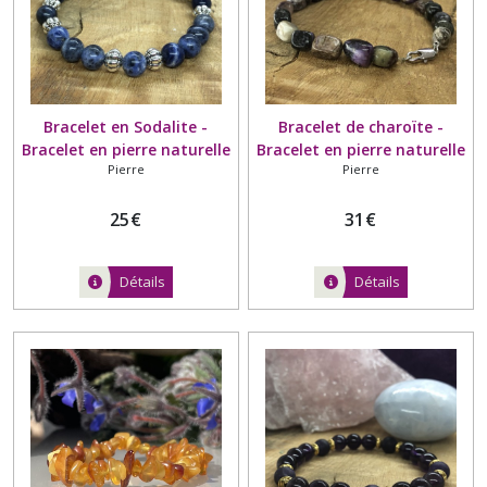
Bracelet en Sodalite -
Bracelet de charoïte -
Bracelet en pierre naturelle
Bracelet en pierre naturelle
Pierre
Pierre
- Grade A+ - Perle argentée
avec fermoir mousqueton -
- 8mm
Galets - Russie - Sagesse et
25
€
de détoxification
31
€
Détails
Détails