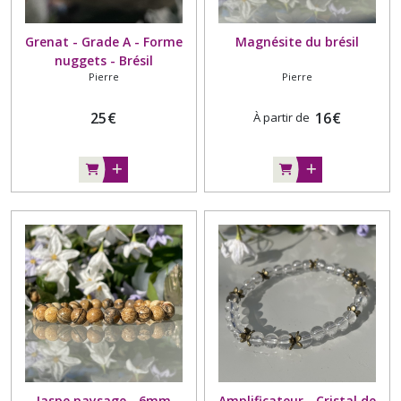
Grenat - Grade A - Forme
Magnésite du brésil
nuggets - Brésil
Pierre
Pierre
25
€
16
€
À partir de
Jaspe paysage - 6mm
Amplificateur - Cristal de