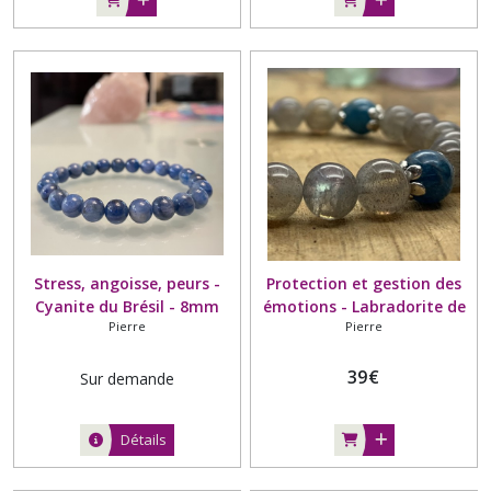
Stress, angoisse, peurs -
Protection et gestion des
Cyanite du Brésil - 8mm
émotions - Labradorite de
Pierre
Pierre
Madagascar, grade AA -
Apatite de Madagascar,
grade AA - 8mm -
39
€
Sur demande
Intercalaire argenté
Détails