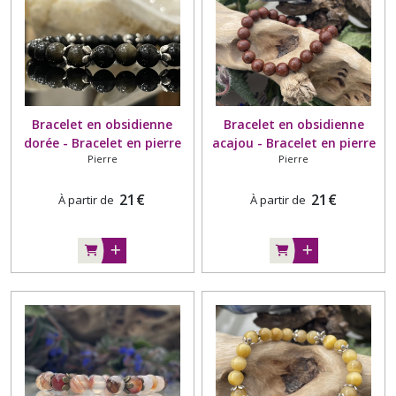
Bracelet en obsidienne
Bracelet en obsidienne
dorée - Bracelet en pierre
acajou - Bracelet en pierre
Pierre
Pierre
naturelle
naturelle
21
€
21
€
À partir de
À partir de