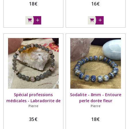
18
€
16
€
Spécial professions
Sodalite - 8mm - Entoure
médicales - Labradorite de
perle dorée fleur
Pierre
Pierre
Madagascar - Quartz rose
AA - Entoure perle bronze
35
€
18
€