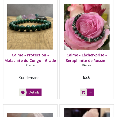
Calme - Protection -
Calme - Lâcher-prise -
Malachite du Congo - Grade
Séraphinite de Russie -
Pierre
Pierre
AA - 8mm
Grade AA - 6mm - Entoure
perle argenté.
62
€
Sur demande
Détails