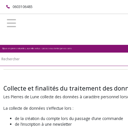
0603106485
Bijoux en pierres naturelles, aux mille vertus - Laissez vous tenter par vos sens
Collecte et finalités du traitement des don
Les PIerres de Lune collecte des données à caractère personnel lorsqu’
La collecte de données s’effectue lors :
de la création du compte lors du passage d’une commande
de l’inscription à une newsletter