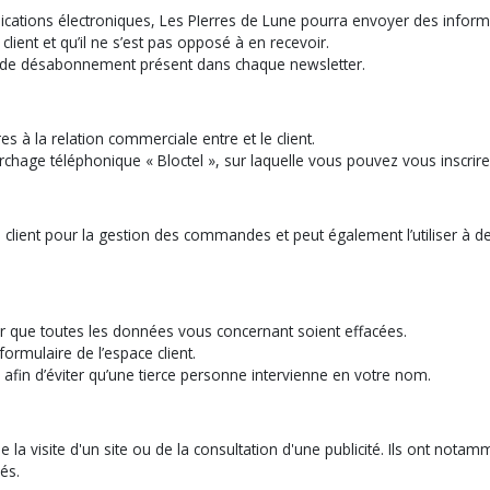
tions électroniques, Les PIerres de Lune pourra envoyer des informatio
lient et qu’il ne s’est pas opposé à en recevoir.
lien de désabonnement présent dans chaque newsletter.
s à la relation commerciale entre et le client.
hage téléphonique « Bloctel », sur laquelle vous pouvez vous inscrire s
u client pour la gestion des commandes et peut également l’utiliser à 
er que toutes les données vous concernant soient effacées.
ormulaire de l’espace client.
 afin d’éviter qu’une tierce personne intervienne en votre nom.
e la visite d'un site ou de la consultation d'une publicité. Ils ont nota
és.