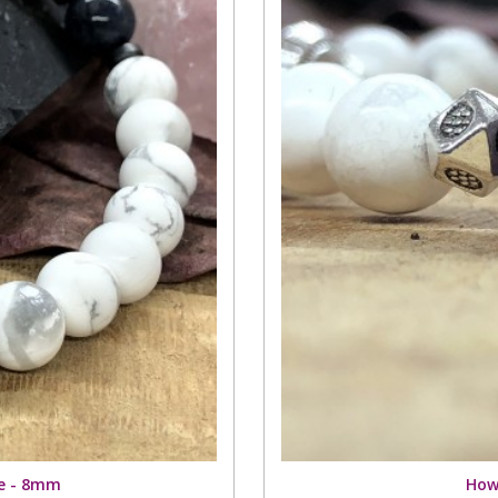
te - 8mm
How