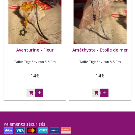
environ
12
cm
(4)
Afficher
les
Aventurine - Fleur
Améthyste - Etoile de mer
résultats
Taille Tige Environ 8,5 Cm
Taille Tige Environ 8,5 Cm
14
€
14
€
Paiements sécurisés