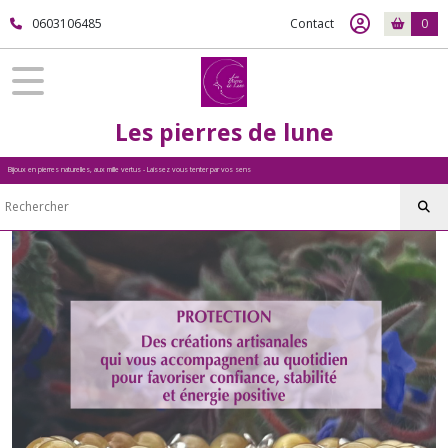
Fermer
0603106485
Contact
0
FILTRES
Tous
Les pierres de lune
les
produits
Bijoux en pierres naturelles, aux mille vertus - Laissez vous tenter par vos sens
COLLECTION
Protection
Afficher
les
résultats