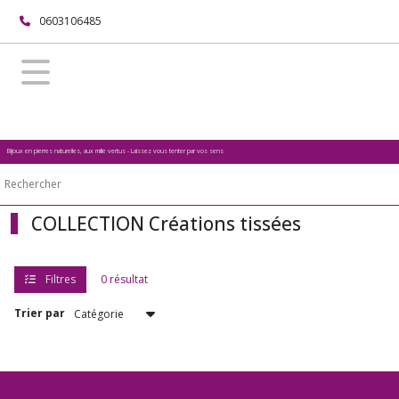
Fermer
0603106485
FILTRES
Tous
les
produits
Bijoux en pierres naturelles, aux mille vertus - Laissez vous tenter par vos sens
Afficher
COLLECTION Créations tissées
les
résultats
Filtres
0 résultat
Trier par