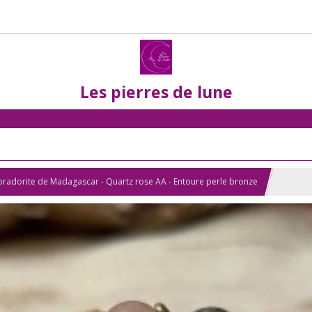
Les pierres de lune
abradorite de Madagascar - Quartz rose AA - Entoure perle bronze