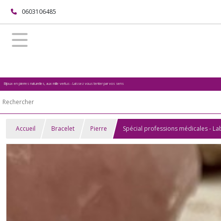
0603106485
Bijoux en pierres naturelles, aux mille vertus - Laissez vous tenter par vos sens
Accueil
Bracelet
Pierre
Spécial professions médicales - L