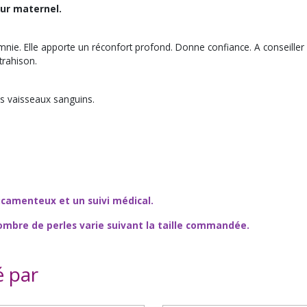
our maternel.
insomnie. Elle apporte un réconfort profond. Donne confiance. A conseil
 trahison.
es vaisseaux sanguins.
icamenteux et un suivi médical.
ombre de perles varie suivant la taille commandée.
é par