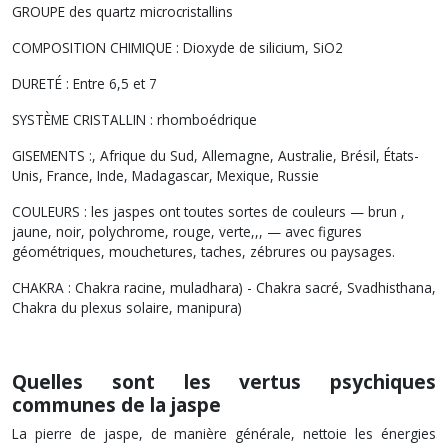
GROUPE des q
uartz microcristallins
COMPOSITION CHIMIQUE :
Dioxyde de silicium, SiO2
DURETÉ : Entre
6,5 et 7
SYSTÈME CRISTALLIN :
rhomboédrique
GISEMENTS :
, Afrique du Sud
,
Allemagne, Australie, Brésil,
États-
Unis
,
France, Inde,
Madagascar
,
Mexique, Russie
COULEURS : les jaspes ont toutes sortes de
couleurs — brun
,
jaune
,
noir, polychrome
,
rouge, verte,,, — avec figures
géométriques, mouchetures, taches, zébrures ou paysages
.
CHAKRA : Chakra r
acine, muladhara) - Chakra sacré, Svadhisthana,
Chakra du plexus solaire, manipura)
Quelles sont les vertus
psychiques
communes de la jaspe
La pierre de jaspe, de manière générale, nettoie les énergies