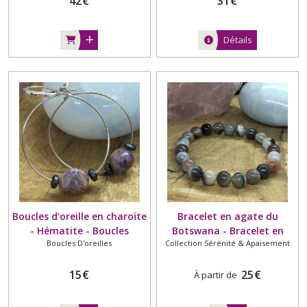
42
€
31
€
Détails
Boucles d'oreille en charoïte
Bracelet en agate du
- Hématite - Boucles
Botswana - Bracelet en
Boucles D'oreilles
Collection Sérénité & Apaisement
d'oreilles - Galets - Russie
pierre naturelle. Grade A -
Afrique - Apaisant
15
€
25
€
À partir de