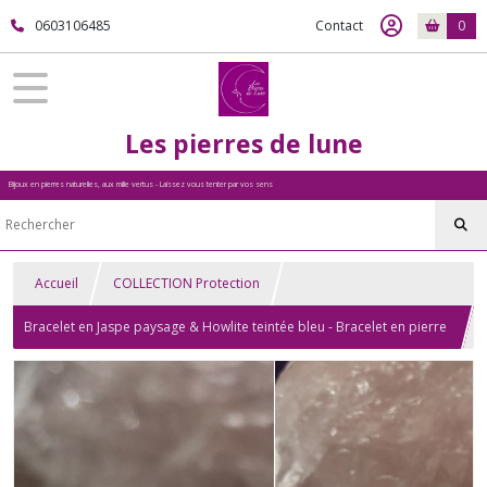
0603106485
Contact
0
Les pierres de lune
Bijoux en pierres naturelles, aux mille vertus - Laissez vous tenter par vos sens
Accueil
COLLECTION Protection
Bracelet en Jaspe paysage & Howlite teintée bleu - Bracelet en pierre
naturelle - 6mm