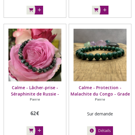
Calme - Lâcher-prise -
Calme - Protection -
Séraphinite de Russie -
Malachite du Congo - Grade
Pierre
Pierre
Grade AA - 6mm - Entoure
AA - 8mm
perle argenté.
62
€
Sur demande
Détails