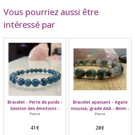
Vous pourriez aussi être
intéressé par
Bracelet - Perte de poids -
Bracelet apaisant - Agate
Gestion des émotions -
mousse, grade AAA - 8mm -
Pierre
Pierre
Apatite de Madagascar-
Entoure perle bronze
Grade AA- 8mm
41
€
28
€