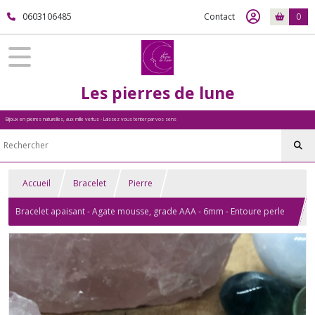
0603106485
Contact
0
Les pierres de lune
Bijoux en pierres naturelles, aux mille vertus - Laissez vous tenter par vos sens
Accueil
Bracelet
Pierre
Bracelet apaisant - Agate mousse, grade AAA - 6mm - Entoure perle
bronze