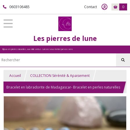
0603106485
Contact
0
Les pierres de lune
Bijoux en pierres naturelles, aux mille vertus - Laissez vous tenter par vos sens
Accueil
COLLECTION Sérénité & Apaisement
Bracelet en labradorite de Madagascar- Bracelet en perles naturelles
- Labradorite grade AA - Améthyste, grade AA+ - 8mm - Intercalaire
argenté - Protection et apaisement