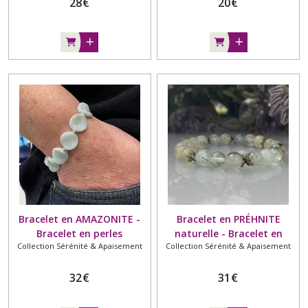
28
€
20
€
Bracelet en AMAZONITE -
Bracelet en PRÉHNITE
Bracelet en perles
naturelle - Bracelet en
Collection Sérénité & Apaisement
Collection Sérénité & Apaisement
naturelles - Sérénité,
pierre naturelle - Calme,
gestion des émotions et du
équilibre émotionnel, lutte
stress
32
€
contre les dépendances
31
€