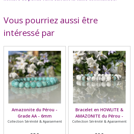
Vous pourriez aussi être
intéressé par
Amazonite du Pérou -
Bracelet en HOWLITE &
Grade AA - 6mm
AMAZONITE du Pérou -
Collection Sérénité & Apaisement
Collection Sérénité & Apaisement
Bracelet en pierre naturelle
- Grade AA - 6mm