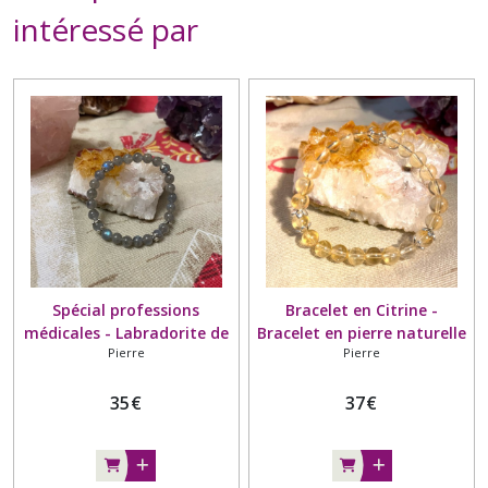
intéressé par
Spécial professions
Bracelet en Citrine -
médicales - Labradorite de
Bracelet en pierre naturelle
Pierre
Pierre
Madagascar - Entoure perle
- Grade A - Entoure perle
argenté
argenté
35
€
37
€