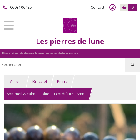
0603106485
Contact
0
Les pierres de lune
Bijoux en pierres naturelles, aux mille vertus - Laissez vous tenter par vos sens
Accueil
Bracelet
Pierre
Sommeil & calme - Iolite ou cordiérite - 8mm