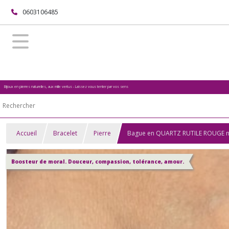
0603106485
Bijoux en pierres naturelles, aux mille vertus - Laissez vous tenter par vos sens
Accueil
Bracelet
Pierre
Bague en QUARTZ RUTILE ROUGE natur
Boosteur de moral. Douceur, compassion, tolérance, amour.