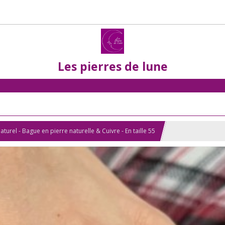
Les pierres de lune
el - Bague en pierre naturelle & Cuivre - En taille 55