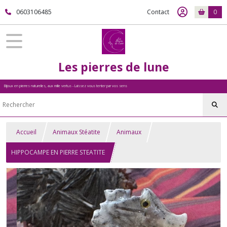
0603106485
Contact
0
Les pierres de lune
Bijoux en pierres naturelles, aux mille vertus - Laissez vous tenter par vos sens
Accueil
Animaux Stéatite
Animaux
HIPPOCAMPE EN PIERRE STEATITE