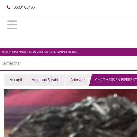
0603106485
Bijoux en pierres naturelles, aux mille vertus - Laissez vous tenter par vos sens
Accueil
Animaux Stéatite
Animaux
CHAT ASSIS EN PIERRE S