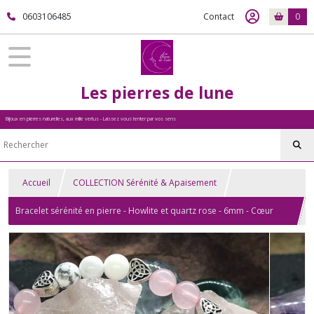
0603106485
Contact
0
Les pierres de lune
Bijoux en pierres naturelles, aux mille vertus - Laissez vous tenter par vos sens
Accueil
COLLECTION Sérénité & Apaisement
Bracelet sérénité en pierre - Howlite et quartz rose - 6mm - Cœur
couleur argenté