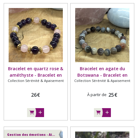
Bracelet en quartz rose &
Bracelet en agate du
améthyste - Bracelet en
Botswana - Bracelet en
Collection Sérénité & Apaisement
Collection Sérénité & Apaisement
perles naturelles - 8mm -
pierre naturelle. Grade A -
Intercalaire doré - Apaisant
Afrique - Apaisant
26
€
25
€
À partir de
Gestion des émotions - Aide à gérer le stress