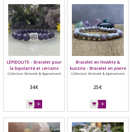
LÉPIDOLITE - Bracelet pour
Bracelet en Howlite &
la bipolarité et certains
kunzite - Bracelet en pierre
Collection Sérénité & Apaisement
Collection Sérénité & Apaisement
troubles du comportement
naturelle - AA+ - Calme &
sérénité - 6mm
34
€
25
€