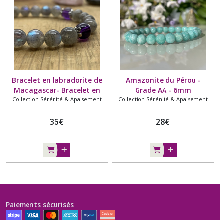
Bracelet en labradorite de
Amazonite du Pérou -
Madagascar- Bracelet en
Grade AA - 6mm
Collection Sérénité & Apaisement
Collection Sérénité & Apaisement
perles naturelles -
Labradorite grade AA -
Améthyste, grade AA+ -
36
€
28
€
8mm - Intercalaire argenté
- Protection et apaisement
Paiements sécurisés