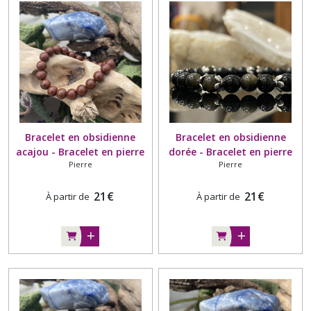
Bracelet en obsidienne
Bracelet en obsidienne
acajou - Bracelet en pierre
dorée - Bracelet en pierre
Pierre
Pierre
naturelle
naturelle
21
€
21
€
À partir de
À partir de