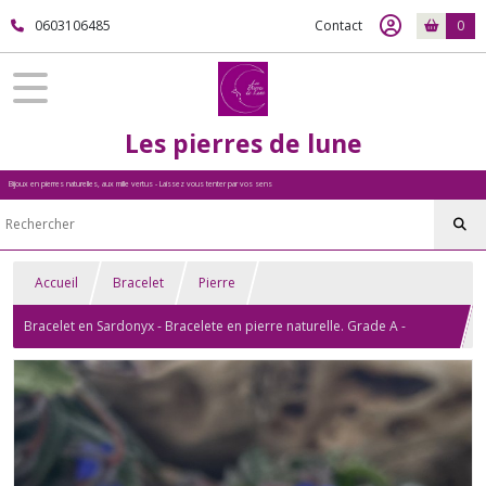
0603106485
Contact
0
Les pierres de lune
Bijoux en pierres naturelles, aux mille vertus - Laissez vous tenter par vos sens
Accueil
Bracelet
Pierre
Bracelet en Sardonyx - Bracelete en pierre naturelle. Grade A -
Madagascar