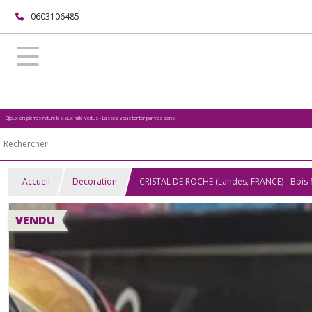
0603106485
Bijoux en pierres naturelles, aux mille vertus - Laissez vous tenter par vos sens
Accueil
Décoration
CRISTAL DE ROCHE (Landes, FRANCE) - Bois f
VENDU