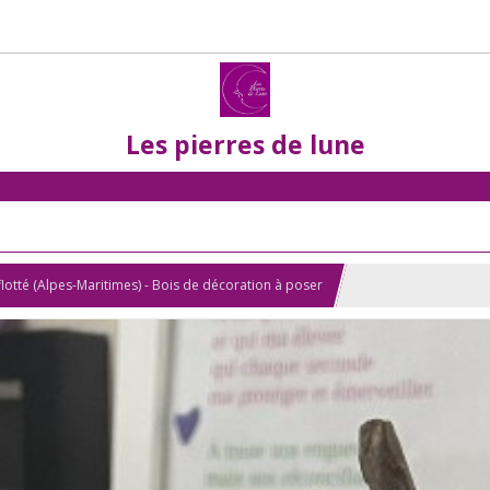
Les pierres de lune
lotté (Alpes-Maritimes) - Bois de décoration à poser