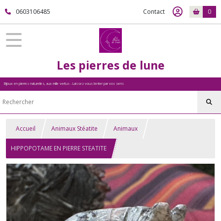
0603106485
Contact
0
Les pierres de lune
Bijoux en pierres naturelles, aux mille vertus - Laissez vous tenter par vos sens
Accueil
Animaux Stéatite
Animaux
HIPPOPOTAME EN PIERRE STEATITE