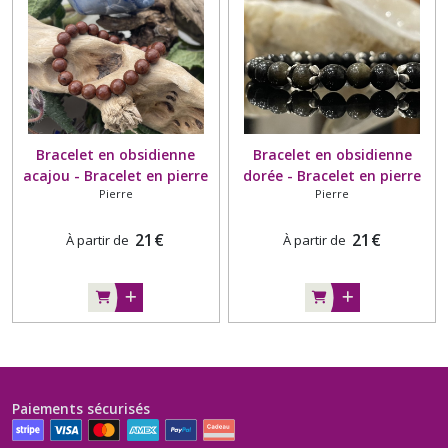
Bracelet en obsidienne
Bracelet en obsidienne
acajou - Bracelet en pierre
dorée - Bracelet en pierre
Pierre
Pierre
naturelle
naturelle
21
€
21
€
À partir de
À partir de
Paiements sécurisés